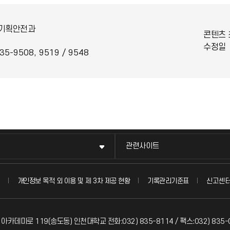
기획안전과
콘텐츠 
수정일
35-9508, 9519 / 9548
관련사이트
신고센
개인정보 목적 외 이용 및 제 3차 제공 현황
기록관리기준표
 아카데미로 119(송도동) 인천대학교 전화:032) 835-8114 / 팩스:032) 835-