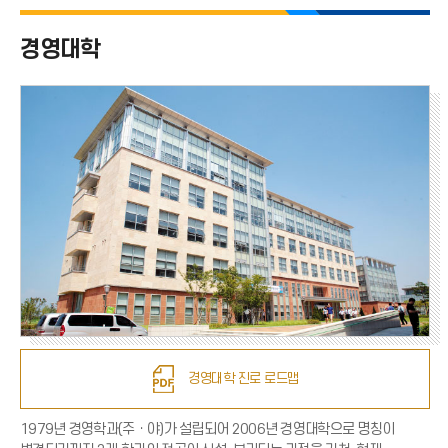
경영대학 전체
경영대학
경영학부
데이터과학과
세무회계학과
테크노경영학과
경영대학 진로 로드맵
1979년 경영학과(주ㆍ야)가 설립되어 2006년 경영대학으로 명칭이