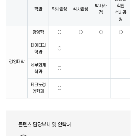
박사과
학원
학과
학사과정
석사과정
정
석사과
정
경영학
○
○
○
○
데이터과
○
학과
경영대학
세무회계
○
학과
테크노경
○
영학과
콘텐츠 담당부서 및
연락처