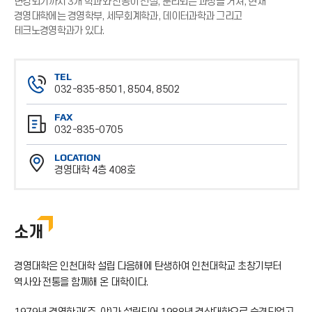
변경되기까지 3개 학과와 전공이 신설, 분리되는 과정을 거쳐, 현재
경영대학에는 경영학부, 세무회계학과, 데이터과학과 그리고
테크노경영학과가 있다.
TEL
032-835-8501, 8504, 8502
전
FAX
화
032-835-0705
번
팩
호
LOCATION
스
경영대학 4층 408호
번
위
호
치
소개
경영대학은 인천대학 설립 다음해에 탄생하여 인천대학교 초창기부터
역사와 전통을 함께해 온 대학이다.