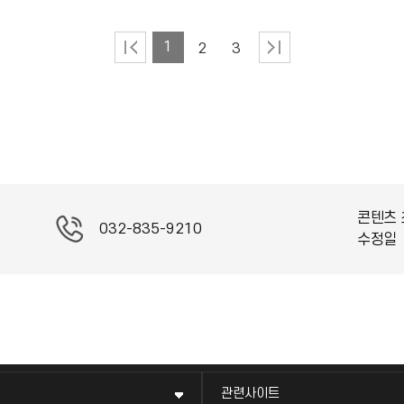
1
2
3
콘텐츠 
032-835-9210
수정일
관련사이트