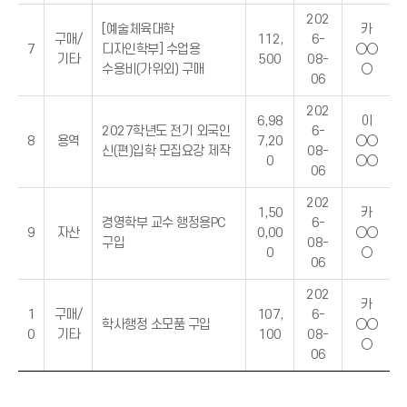
202
[예술체육대학
카
구매/
112,
6-
7
디자인학부] 수업용
○○
기타
500
08-
수용비(가위외) 구매
○
06
202
6,98
이
2027학년도 전기 외국인
6-
8
용역
7,20
○○
신(편)입학 모집요강 제작
08-
0
○○
06
202
1,50
카
경영학부 교수 행정용PC
6-
9
자산
0,00
○○
구입
08-
0
○
06
202
카
1
구매/
107,
6-
학사행정 소모품 구입
○○
0
기타
100
08-
○
06