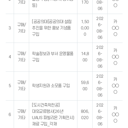
기타
170
08-
등)
○
06
202
[공공의대]공공의대 설립
1,50
카
구매/
6-
3
추진을 위한 홍보 기념품
0,00
○○
기타
08-
구입
0
○
06
202
카
구매/
학술정보과 부서 운영물품
14,8
6-
4
○○
기타
구입
00
08-
○
06
202
카
구매/
59,6
6-
5
학생지원과 소모품 구입
○○
기타
00
08-
○
06
[도시건축학전공]
202
카
구매/
대외교류행사(26년
806,
6-
6
○○
기타
UAUS 파빌리온 기획전시)
020
08-
○
재료 구입_각재
06