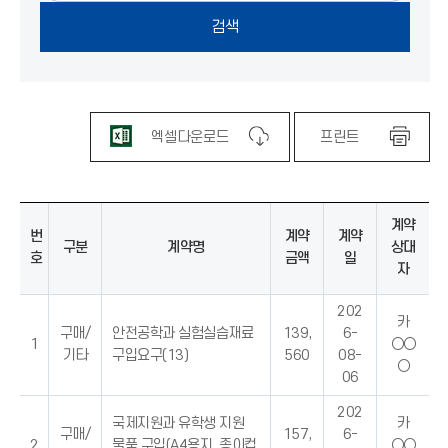
엑셀다운로드
프린트
계약
번
계약
계약
구분
계약명
상대
호
금액
일
자
202
카
구매/
안전공학과 실험실습재료
139,
6-
1
○○
기타
구입요구(13)
560
08-
○
06
202
국제지원과 유학생 지원
카
구매/
157,
6-
2
물품 구입(A4용지, 종이컵
○○