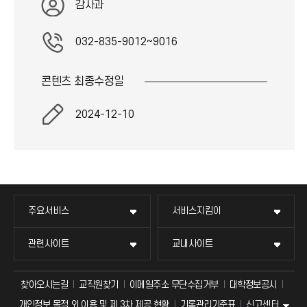
감사과
아
032-835-9012~9016
이
콘텐츠 최종
수정일
콘
2024-12-10
주요서비스
서비스지킴이
관련사이트
교내사이트
찾아오시는길
교직원찾기
이메일주소 무단수집거부
대학정보공시
신고센터
개인정보 목적 외 이용 및 제 3차 제공 현황
기록관리기준표