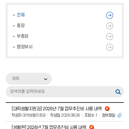
업무추진비
감사정보
전체
총장
부패공직자 현황공개
부총장
청렴소통 자료실
행정부서
친인척 채용현황
제목
[대학생활지원과] 2026년 7월 업무추진비 사용 내역
작성자
대학생활지원과
작성일
2026.08.06
조회수
1
첨부파일
[생활원] 2026년 7월 업무추진비 사용 내역