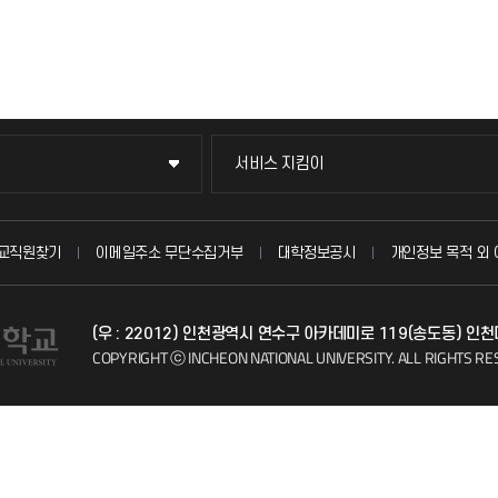
서비스 지킴이
서비스 지킴이
묻고 답하기
교직원찾기
이메일주소 무단수집거부
대학정보공시
개인정보 목적 외 
불친절신고
(우 : 22012) 인천광역시 연수구 아카데미로 119(송도동) 인
자주 묻는 질문(FAQ)
COPYRIGHT ⓒ INCHEON NATIONAL UNIVERSITY.
ALL RIGHTS RE
칭찬마당
학생서비스 지킴이