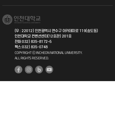
직원채용
학생서비스 지킴이
소비자생활협동조합
국제교류과
취업정보(학생)
총동문회
국제지원과
(우 : 22012) 인천광역시 연수구 아카데미로 119(송도동)
인천대학교 컨벤션센터(12호관) 201호
공자아카데미
전화:032) 835-8172~5
팩스:032) 835-0748
기초교육원
COPYRIGHT ⓒ INCHEON NATIONAL UNIVERSITY.
ALL RIGHTS RESERVED.
공학교육혁신센터
대학생활상담센터
사회봉사센터
생활원