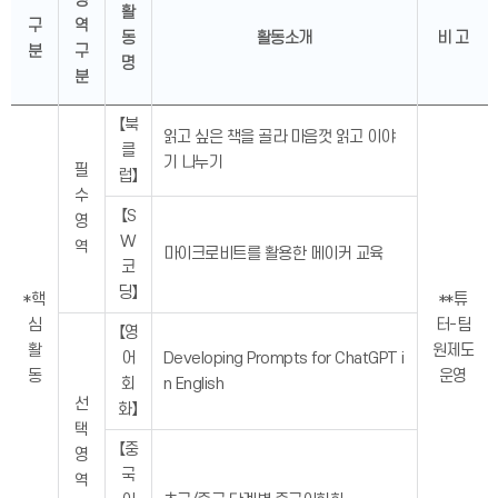
영
활
구
역
동
활동소개
비 고
분
구
명
분
【북
읽고 싶은 책을 골라 마음껏 읽고 이야
클
기 나누기
필
럽】
수
【S
영
W
역
마이크로비트를 활용한 메이커 교육
코
딩】
*핵
**튜
심
터-팀
【영
활
원제도
어
Developing Prompts for ChatGPT i
동
운영
회
n English
선
화】
택
【중
영
국
역