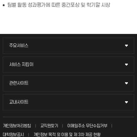
팀별 활동 성과평가에 따른 중간포상 및 학기말 시상
주요서비스
주요서비스
교무회의방송
서비스 지킴이
서비스 지킴이
교수채용
묻고 답하기
관련사이트
관련사이트
시설예약
불친절신고
국방헬프콜
교내사이트
교내사이트
인터넷증명
자주 묻는 질문(FAQ)
발전기금
교수회
입학안내
개인정보처리방침
교직원찾기
이메일주소 무단수집거부
칭찬마당
산학협력단
교육혁신본부
대학정보공시
개인정보 목적 외 이용 및 제 3차 제공 현황