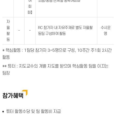
어
초급/중급 단계별 중국어회화
회
화】
자
율
RC 참가자 내 자유주제로 별도 자율활
수시운
-
-
활
동팀 구성하여 활동
영
동
* 핵심활동 : 1팀당 참가자 3~5명으로 구성, 10주간 주1회 2시간
활동
** 튜터 : 지도교수의 개별 지도를 받으며 핵심활동 팀을 이끄는
팀장
참가혜택
튜터 활동수당 및 팀 활동비 지급