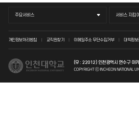
주요서비스
서비스 지킴
주요서비스
서비스 지킴
교무회의방송
묻고 답하기
개인정보처리방침
교직원찾기
이메일주소 무단수집거부
대학정보
교수채용
불친절신고
(우 : 22012) 인천광역시 연수구 
시설예약
자주 묻는 질문
COPYRIGHT ⓒ INCHEON NATIONAL UN
인터넷증명
칭찬마당
입학안내
학생서비스 
직원채용
취업정보(학생)