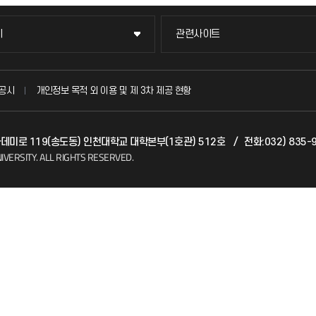
이
관련사이트
이
관련사이트
국방헬프콜
공시
개인정보 목적 외 이용 및 제 3차 제공 현황
발전기금
아카데미로 119(송도동) 인천대학교 대학본부(1호관) 512호
/
전화:032) 835-
(FAQ)
산학협력단
IVERSITY.
ALL RIGHTS RESERVED.
소비자생활협동조합
지킴이
총동문회