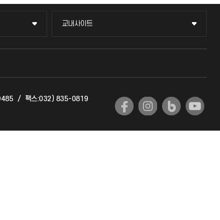
교내사이트
교내사이트
교수회
교육혁신본부
9485
/
팩스:032) 835-0819
국제교류과
국제지원과
공자아카데미
기초교육원
공학교육혁신센터