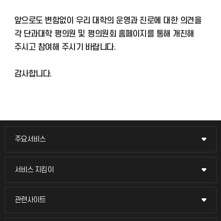
앞으로도 변함없이 우리 대학의 운영과 진로에 대한 의견을
각 단과대학 평의원 및 평의원회 홈페이지를 통해 개진해
주시고 참여해 주시기 바랍니다.
감사합니다.
주요서비스
주요서비스
교무회의방송
서비스 지킴이
서비스 지킴이
교수채용
묻고 답하기
관련사이트
관련사이트
시설예약
불친절신고