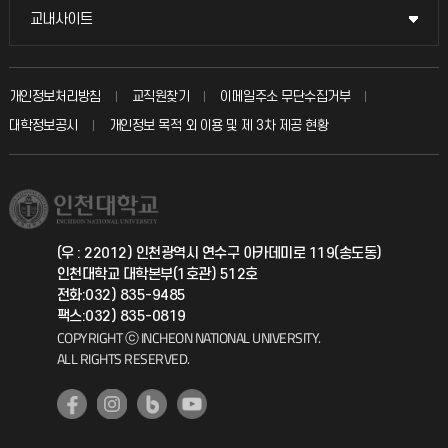
국방헬프콜
교내사이트
교내사이트
인터넷증명
자주 묻는 질문(FAQ)
발전기금
교수회
입학안내
개인정보처리방침
교직원찾기
이메일주소 무단수집거부
칭찬마당
산학협력단
교육혁신본부
대학정보공시
개인정보 목적 외 이용 및 제 3차 제공 현황
직원채용
학생서비스 지킴이
소비자생활협동조합
국제교류과
취업정보(학생)
총동문회
국제지원과
(우 : 22012) 인천광역시 연수구 아카데미로 119(송도동)
인천대학교 대학본부(1호관) 512호
공자아카데미
전화:032) 835-9485
팩스:032) 835-0819
기초교육원
COPYRIGHT ⓒ INCHEON NATIONAL UNIVERSITY.
ALL RIGHTS RESERVED.
공학교육혁신센터
대학생활상담센터