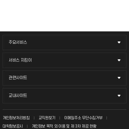
주요서비스
주요서비스
교무회의방송
서비스 지킴이
서비스 지킴이
교수채용
묻고 답하기
관련사이트
관련사이트
시설예약
불친절신고
국방헬프콜
교내사이트
교내사이트
인터넷증명
자주 묻는 질문(FAQ)
발전기금
교수회
입학안내
개인정보처리방침
교직원찾기
이메일주소 무단수집거부
칭찬마당
산학협력단
교육혁신본부
대학정보공시
개인정보 목적 외 이용 및 제 3차 제공 현황