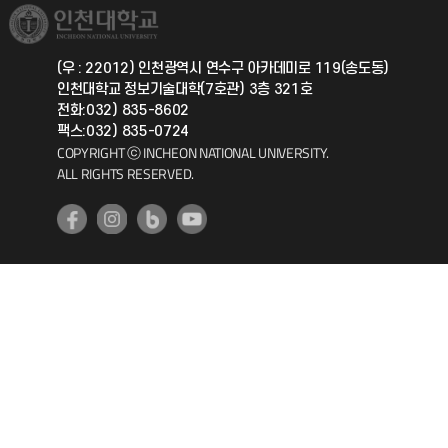
취업정보(학생)
총동문회
국제지원과
(우 : 22012) 인천광역시 연수구 아카데미로 119(송도동)
인천대학교 정보기술대학(7호관) 3층 321호
공자아카데미
전화:032) 835-8602
팩스:032) 835-0724
기초교육원
COPYRIGHT ⓒ INCHEON NATIONAL UNIVERSITY.
ALL RIGHTS RESERVED.
공학교육혁신센터
대학생활상담센터
사회봉사센터
생활원
원격지원