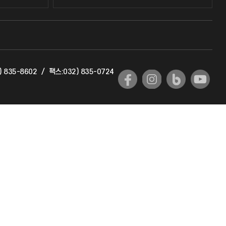
교수회
교육혁신본부
) 835-8602
/
팩스:032) 835-0724
국제교류과
국제지원과
공자아카데미
기초교육원
공학교육혁신센터
대학생활상담센터