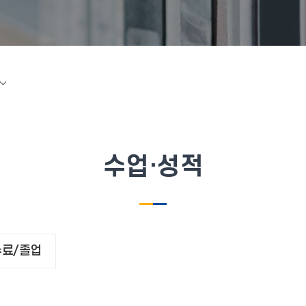
수업·성적
수료/졸업