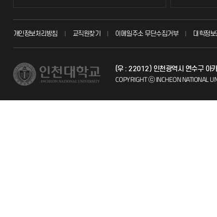
교무회의방송
묻고 답하기
개인정보처리방침
교직원찾기
이메일주소 무단수집거부
대학정보
교수채용
불친절신고
(우 : 22012) 인천광역시 연수구 
시설예약
자주 묻는 질문
COPYRIGHT ⓒ INCHEON NATIONAL UN
인터넷증명
칭찬마당
입학안내
학생서비스 
직원채용
취업정보(학생)