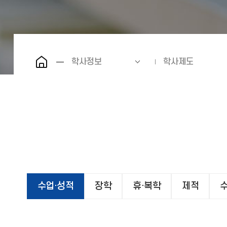
학사정보
학사제도
수업·성적
장학
휴·복학
제적