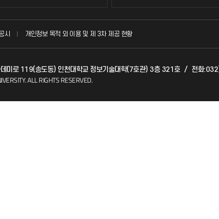
국방헬프콜
공시
개인정보 목적 외 이용 및 제 3차 제공 현황
발전기금
아카데미로 119(송도동) 인천대학교 정보기술대학(7호관) 3층 321호
/
전화:032
(FAQ)
산학협력단
IVERSITY.
ALL RIGHTS RESERVED.
소비자생활협동조합
지킴이
총동문회