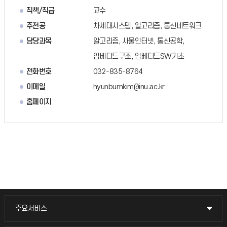
직책/직급
교수
주전공
차세대시스템, 알고리즘, 통신네트워크
담당과목
알고리즘, 사물인터넷, 통신공학,
임베디드구조, 임베디드SW기초
전화번호
032-835-8764
이메일
hyunbumkim@inu.ac.kr
홈페이지
주요서비스
주요서비스