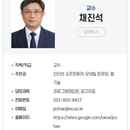
교수
채진석
상세보기
직책/직급
교수
주전공
인터넷 소프트웨어, 모바일 컴퓨팅, 웹
기술
담당과목
프로그래밍입문, 알고리즘
전화번호
032-835-8427
이메일
jschae@inu.ac.kr
홈페이지
https://sites.google.com/view/jsc
hae