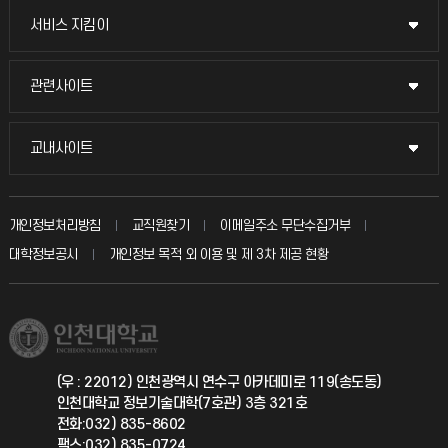
교무회의방송
서비스 지킴이
서비스 지킴이
교수채용
묻고 답하기
관련사이트
관련사이트
시설예약
불친절신고
국방헬프콜
교내사이트
교내사이트
인터넷증명
자주 묻는 질문(FAQ)
발전기금
교수회
입학안내
개인정보처리방침
교직원찾기
이메일주소 무단수집거부
칭찬마당
산학협력단
교육혁신본부
대학정보공시
개인정보 목적 외 이용 및 제 3차 제공 현황
직원채용
학생서비스 지킴이
소비자생활협동조합
국제교류과
취업정보(학생)
총동문회
국제지원과
(우 : 22012) 인천광역시 연수구 아카데미로 119(송도동)
인천대학교 정보기술대학(7호관) 3층 321호
공자아카데미
전화:032) 835-8602
팩스:032) 835-0724