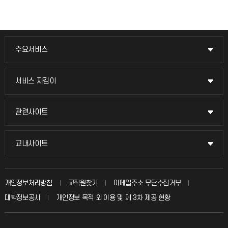
주요서비스
주요서비스
교무회의방송
서비스 지킴이
서비스 지킴이
교수채용
묻고 답하기
관련사이트
관련사이트
시설예약
불친절신고
국방헬프콜
교내사이트
교내사이트
인터넷증명
자주 묻는 질문(FAQ)
발전기금
교수회
입학안내
개인정보처리방침
교직원찾기
이메일주소 무단수집거부
칭찬마당
산학협력단
교육혁신본부
대학정보공시
개인정보 목적 외 이용 및 제 3차 제공 현황
직원채용
학생서비스 지킴이
소비자생활협동조합
국제교류과