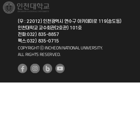
취업정보(학생)
총동문회
국제지원과
(우 : 22012) 인천광역시 연수구 아카데미로 119(송도동)
인천대학교 교수회관(2호관) 101호
공자아카데미
전화:032) 835-8857
팩스:032) 835-0715
기초교육원
COPYRIGHT ⓒ INCHEON NATIONAL UNIVERSITY.
ALL RIGHTS RESERVED.
공학교육혁신센터
대학생활상담센터
사회봉사센터
생활원
원격지원