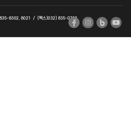
교육혁신본부
835-8302, 8021
/
(팩스)032) 835-0720
국제교류과
국제지원과
공자아카데미
기초교육원
공학교육혁신센터
대학생활상담센터
사회봉사센터
생활원