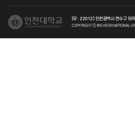
교수채용
불친절신고
(우 : 22012) 인천광역시 연수구 
시설예약
자주 묻는 질문
COPYRIGHT ⓒ INCHEON NATIONAL UN
인터넷증명
칭찬마당
입학안내
학생서비스 
직원채용
취업정보(학생)