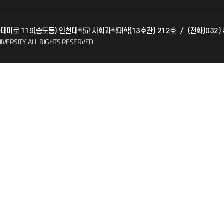
발전기금
아카데미로 119(송도동) 인천대학교 사회과학대학(13호관) 212호
/
(전화)032) 
(FAQ)
산학협력단
IVERSITY.
ALL RIGHTS RESERVED.
소비자생활협동조합
지킴이
총동문회