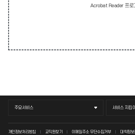
Acrobat Reade
주요서비스
서비스 지킴
주요서비스
서비스 지킴
교무회의방송
묻고 답하기
개인정보처리방침
교직원찾기
이메일주소 무단수집거부
대학정보