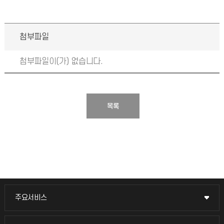
첨부파일
첨부파일이(가) 없습니다.
목록
주요서비스
주요서비스
교무회의방송