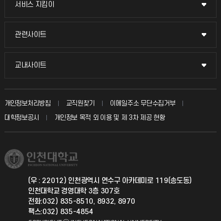
서비스 지킴이
서비스 지킴이
교수채용
묻고 답하기
관련사이트
관련사이트
시설예약
불친절신고
국방헬프콜
교내사이트
교내사이트
인터넷증명
자주 묻는 질문(FAQ)
발전기금
교수회
입학안내
개인정보처리방침
교직원찾기
이메일주소 무단수집거부
칭찬마당
산학협력단
교육혁신본부
대학정보공시
개인정보 목적 외 이용 및 제 3차 제공 현황
직원채용
학생서비스 지킴이
소비자생활협동조합
국제교류과
취업정보(학생)
총동문회
국제지원과
(우 : 22012) 인천광역시 연수구 아카데미로 119(송도동)
인천대학교 경영대학 3층 307호
공자아카데미
전화:032) 835-8510, 8932, 8970
팩스:032) 835-4854
기초교육원