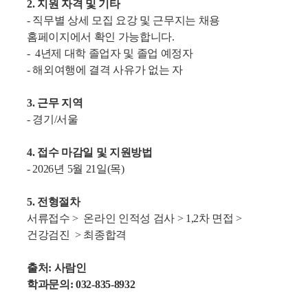
2.
지원 자격 및 기타
-
직무별 상세 모집 요강 및 근무지는 채용
홈페이지에서 확인 가능합니다.
-
4
년제 대학 졸업자 및 졸업 예정자
-
해외여행에 결격 사유가 없는 자
3.
근무 지역
-
경기/서울
4.
접수 마감일 및 지원방법
- 2026
년
5
월
21
일
(
목)
5.
전형절차
서류접수 >
온라인 인적성 검사 > 1,2차 면접 >
건강검진
>
최종합격
출처
:
사람인
학과문의
:
032-835-8932