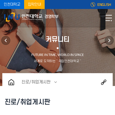
ENGLISH
인천대학교
입학안내
경영학부
커뮤니티
진로/취업게시판
진로/취업게시판