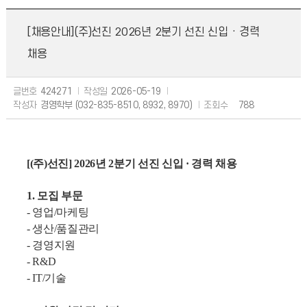
[채용안내](주)선진 2026년 2분기 선진 신입 · 경력
채용
글번호
424271
작성일
2026-05-19
작성자
경영학부 (032-835-8510, 8932, 8970)
조회수
788
[(
주)선진] 2026년 2분기 선진 신입 · 경력 채용
1.
모집 부문
-
영업/마케팅
-
생산/품질관리
-
경영지원
-
R&D
-
IT/
기술