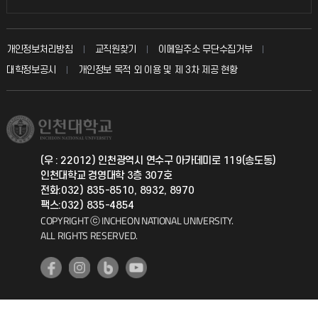
인터넷증명
자주 묻는 질문(FAQ)
발전기금
교수회
입학안내
개인정보처리방침
교직원찾기
이메일주소 무단수집거부
칭찬마당
산학협력단
교육혁신본부
대학정보공시
개인정보 목적 외 이용 및 제 3차 제공 현황
직원채용
학생서비스 지킴이
소비자생활협동조합
국제교류과
취업정보(학생)
총동문회
국제지원과
(우 : 22012) 인천광역시 연수구 아카데미로 119(송도동)
인천대학교 경영대학 3층 307호
공자아카데미
전화:032) 835-8510, 8932, 8970
팩스:032) 835-4854
기초교육원
COPYRIGHT ⓒ INCHEON NATIONAL UNIVERSITY.
ALL RIGHTS RESERVED.
공학교육혁신센터
대학생활상담센터