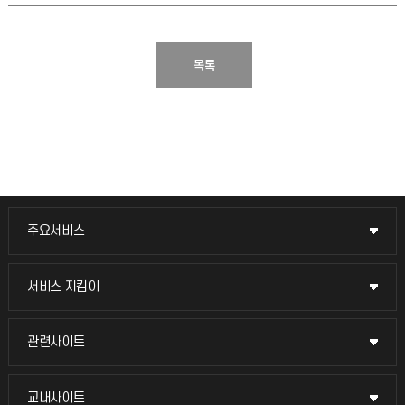
목록
주요서비스
주요서비스
교무회의방송
서비스 지킴이
서비스 지킴이
교수채용
묻고 답하기
관련사이트
관련사이트
시설예약
불친절신고
국방헬프콜
교내사이트
교내사이트