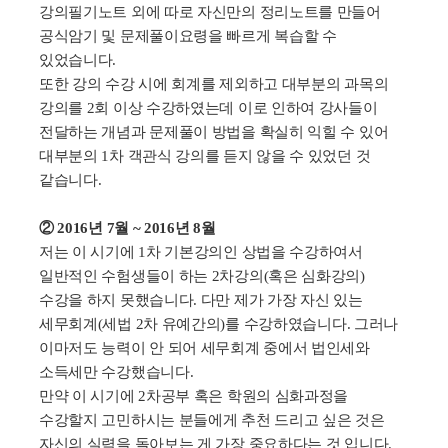
강의필기노트 외에 따로 자신만의 정리노트를 만들어
공식암기 및 문제풀이요령을 빠르게 복습할 수
있었습니다
.
또한 강의 수강 시에 회계를 제외하고 대부분의 과목의
강의를
2
회 이상 수강하였는데 이로 인하여 강사들이
전달하는 개념과 문제풀이 방법을 확실히 익힐 수 있어
대부분의
1
차 객관식 강의를 듣지 않을 수 있었던 것
같습니다
.
② 2016년 7월 ~ 2016년 8월
저는 이 시기에
1
차 기본강의인 상법을 수강하여서
일반적인 수험생들이 하는
2
차강의
(
혹은 심화강의
)
수강을 하지 못했습니다
.
다만 제가 가장 자신 있는
세무회계
(
세법
2
차 유예간의
)
를 수강하였습니다
.
그러나
이마저도 능력이 안 되어 세무회계 중에서 법인세와
소득세만 수강했습니다
.
만약 이 시기에
2
차공부 혹은 학원의 심화과정을
수강할지 고민하시는 분들에게 추천 드리고 싶은 것은
자신의 실력을 돌아보는 게 가장 중요하다는 것 입니다
.