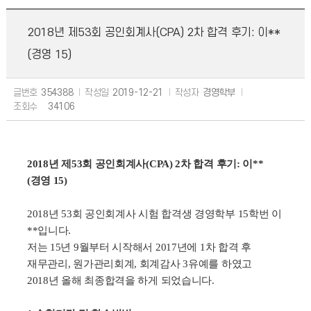
2018년 제53회 공인회계사(CPA) 2차 합격 후기: 이**
(경영 15)
글번호
354388
작성일
2019-12-21
작성자
경영학부
조회수
34106
2018
년 제53회 공인회계사(CPA) 2차 합격 후기: 이**
(경영 15)
2018
년
53
회 공인회계사 시험 합격생 경영학부
15
학번 이
**입니다
.
저는
15
년
9
월부터 시작해서
2017
년에
1
차 합격 후
재무관리
,
원가관리회계
,
회계감사
3
유예를 하였고
2018
년 올해 최종합격을 하게 되었습니다
.