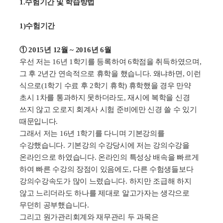
1.
수험기간 및 학습방법
1)
수험기간
① 2015년 12월 ~ 2016년 6월
우선 저는
16
년
1
학기를 등록하여
6
학점을 취득하였으며
,
그 후
2
년간 연속적으로 휴학을 했습니다
.
왜냐하면
,
이런
식으로
(1
학기 수료 후
2
학기 휴학
)
휴학했을 경우 만약
초시
1
차를 통과하지 못하더라도
,
재시에 복학을 신경
쓰지 않고 오로지 회계사 시험 준비에만 신경 쓸 수 있기
때문입니다
.
그래서 저는
16
년
1
학기를 다니며 기본강의를
수강했습니다
.
기본강의 수강당시에 저는 강의수강을
온라인으로 하였습니다
.
온라인의 특성상 배속을 빠르게
하여 빠른 수강의 장점이 있음에도
,
다른 수험생들보다
강의수강속도가 많이 느렸습니다
.
하지만 조급해 하지
않고 느리더라도 하나를 제대로 알고가자는 생각으로
무던히 공부했습니다
.
그리고 원가관리회계와 재무관리 두 과목은