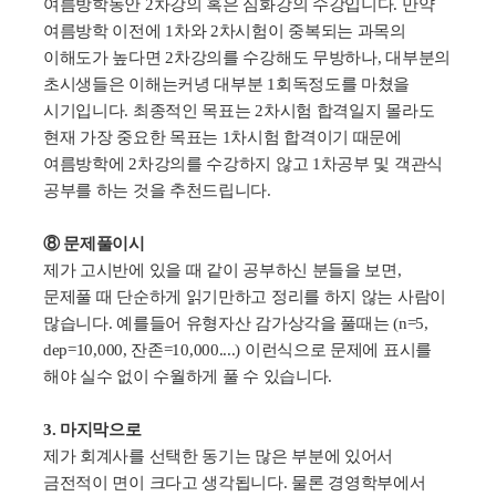
여름방학동안
2
차강의 혹은 심화강의 수강입니다
.
만약
여름방학 이전에
1
차와
2
차시험이 중복되는 과목의
이해도가 높다면
2
차강의를 수강해도 무방하나
,
대부분의
초시생들은 이해는커녕 대부분
1
회독정도를 마쳤을
시기입니다
.
최종적인 목표는
2
차시험 합격일지 몰라도
현재 가장 중요한 목표는
1
차시험 합격이기 때문에
여름방학에
2
차강의를 수강하지 않고
1
차공부 및 객관식
공부를 하는 것을 추천드립니다
.
⑧ 문제풀이시
제가 고시반에 있을 때 같이 공부하신 분들을 보면
,
문제풀 때 단순하게 읽기만하고 정리를 하지 않는 사람이
많습니다
.
예를들어 유형자산 감가상각을 풀때는
(n=5,
dep=10,000,
잔존
=10,000....)
이런식으로 문제에 표시를
해야 실수 없이 수월하게 풀 수 있습니다
.
3.
마지막으로
제가 회계사를 선택한 동기는 많은 부분에 있어서
금전적이 면이 크다고 생각됩니다
.
물론 경영학부에서