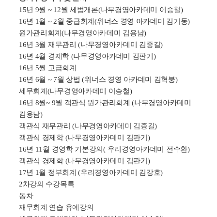
15
년
9
월
~ 12
월 세법개론
(
나무경영아카데미 이승철
)
16
년
1
월
~ 2
월 중급회계
(
위너스 경영 아카데미 김기동
)
원가관리회계
(
나무경영아카데미 김용남
)
16
년
3
월 재무관리
(
나무경영아카데미 김종길
)
16
년
4
월 경제학
(
나무경영아카데미 김판기
)
16
년
5
월 고급회계
16
년
6
월
~ 7
월 상법
(
위너스 경영 아카데미 김혁붕
)
세무회계
(
나무경영아카데미 이승철
)
16
년
8
월
~ 9
월 객관식 원가관리회계
(
나무경영아카데미
김용남
)
객관식 재무관리
(
나무경영아카데미 김종길
)
객관식 경제학
(
나무경영아카데미 김판기
)
16
년
11
월 경영학 기본강의
(
우리경영아카데미 전수환
)
객관식 경제학
(
나무경영아카데미 김판기
)
17
년
1
월 정부회계
(
우리경영아카데미 김강호
)
2
차강의 수강목록
동차
재무회계 연습 유예강의