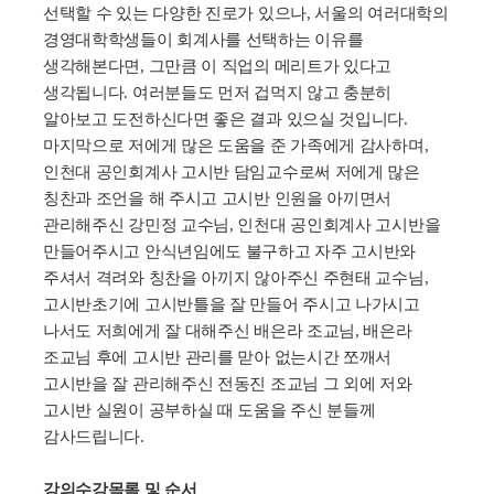
선택할 수 있는 다양한 진로가 있으나
,
서울의 여러대학의
경영대학학생들이 회계사를 선택하는 이유를
생각해본다면
,
그만큼 이 직업의 메리트가 있다고
생각됩니다
.
여러분들도 먼저 겁먹지 않고 충분히
알아보고 도전하신다면 좋은 결과 있으실 것입니다
.
마지막으로 저에게 많은 도움을 준 가족에게 감사하며
,
인천대 공인회계사 고시반 담임교수로써 저에게 많은
칭찬과 조언을 해 주시고 고시반 인원을 아끼면서
관리해주신 강민정 교수님
,
인천대 공인회계사 고시반을
만들어주시고 안식년임에도 불구하고 자주 고시반와
주셔서 격려와 칭찬을 아끼지 않아주신 주현태 교수님
,
고시반초기에 고시반틀을 잘 만들어 주시고 나가시고
나서도 저희에게 잘 대해주신 배은라 조교님
,
배은라
조교님 후에 고시반 관리를 맏아 없는시간 쪼깨서
고시반을 잘 관리해주신 전동진 조교님 그 외에 저와
고시반 실원이 공부하실 때 도움을 주신 분들께
감사드립니다
.
강의수강목록 및 순서