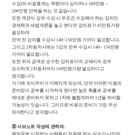
수강
)
의 비용총계는 학원마다 상이하나
180
만원
~
200
만원 안팍을 하는 것 같습니다
.
또한 객관식 강의 수강 시 무조건 수강해야 하는 강의인
경제학과 세법개론을 놓고 본다면 강의료가
45
만원가량
필요하며
만약 전 강의를 수강시
140~150
만원 가까이 필요합니다
.
그리고
2
차동차시에는
5
강의 전부 수강시
140~ 150
만원
가까이 필요합니다
.
또한 위의 금액은 순수한 강의료이며 교재비의 경우
순수하게
2
차동차까지
100
만원가량 필요하다고
생각됩니다
.
거기에 의식주비가 더해지게 되는데
,
만약 이러한 비용의
준비없이 공부를 시작하게 된다면 높은 확률로 공부를
제대로 준비하지 못하고
1
차에 불합격하여
1
년을 허비할
가능성이 잇습니다
.
그러므로 비용의 준비가 가장 우선
되야한다고 생각됩니다
.
⑥ 서브노트 작성에 관하여.
해당공부 시작하는 사람들이 처음에 하는 실수가 나만의