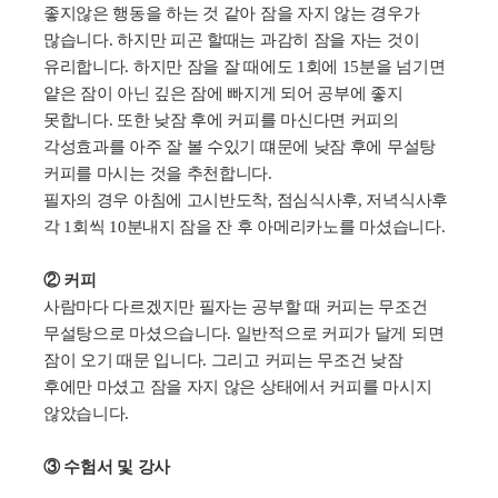
좋지않은 행동을 하는 것 같아 잠을 자지 않는 경우가
많습니다
.
하지만 피곤 할때는 과감히 잠을 자는 것이
유리합니다
.
하지만 잠을 잘 때에도
1
회에
15
분을 넘기면
얕은 잠이 아닌 깊은 잠에 빠지게 되어 공부에 좋지
못합니다
.
또한 낮잠 후에 커피를 마신다면 커피의
각성효과를 아주 잘 볼 수있기 떄문에 낮잠 후에 무설탕
커피를 마시는 것을 추천합니다
.
필자의 경우 아침에 고시반도착
,
점심식사후
,
저녁식사후
각
1
회씩
10
분내지 잠을 잔 후 아메리카노를 마셨습니다
.
② 커피
사람마다 다르겠지만 필자는 공부할 때 커피는 무조건
무설탕으로 마셨으습니다
.
일반적으로 커피가 달게 되면
잠이 오기 때문 입니다
.
그리고 커피는 무조건 낮잠
후에만 마셨고 잠을 자지 않은 상태에서 커피를 마시지
않았습니다
.
③ 수험서 및 강사