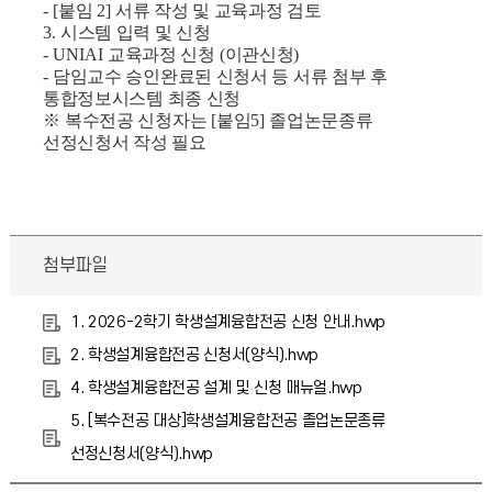
- [
붙임
2]
서류 작성 및 교육과정 검토
3.
시스템 입력 및 신청
- UNIAI
교육과정 신청
(
이관신청
)
-
담임교수 승인완료된 신청서 등 서류 첨부 후
통합정보시스템 최종 신청
※
복수전공 신청자는
[
붙임
5]
졸업논문종류
선정신청서 작성 필요
첨부파일
1. 2026-2학기 학생설계융합전공 신청 안내.hwp
2. 학생설계융합전공 신청서(양식).hwp
4. 학생설계융합전공 설계 및 신청 매뉴얼.hwp
5. [복수전공 대상]학생설계융합전공 졸업논문종류
선정신청서(양식).hwp