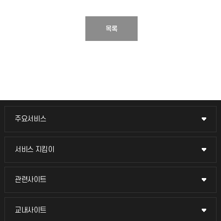
목록
주요서비스
주요서비스
교무회의방송
서비스 지킴이
서비스 지킴이
교수채용
묻고 답하기
관련사이트
관련사이트
시설예약
불친절신고
국방헬프콜
교내사이트
교내사이트