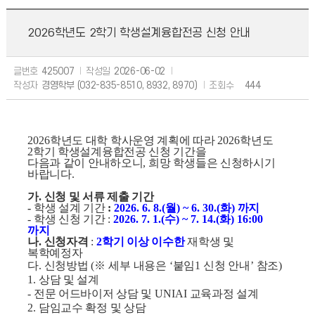
2026학년도 2학기 학생설계융합전공 신청 안내
글번호
425007
작성일
2026-06-02
작성자
경영학부 (032-835-8510, 8932, 8970)
조회수
444
2026
학년도 대학 학사운영 계획에 따라
2026
학년도
2
학기 학생설계융합전공 신청 기간을
다음과 같이 안내하오니
,
희망 학생들은 신청하시기
바랍니다
.
가
.
신청 및 서류 제출 기간
-
학생 설계 기간
:
2026. 6. 8.(
월
) ~ 6. 30.(
화
)
까지
-
학생 신청 기간
:
2026. 7. 1.(
수
) ~ 7. 14.(
화
) 16:00
까지
나
.
신청자격
:
2
학기 이상 이수한
재학생 및
복학예정자
다
.
신청방법
(
※
세부 내용은
‘
붙임
1
신청 안내
’
참조
)
1.
상담 및 설계
-
전문 어드바이저 상담 및
UNIAI
교육과정 설계
2.
담임교수 확정 및 상담