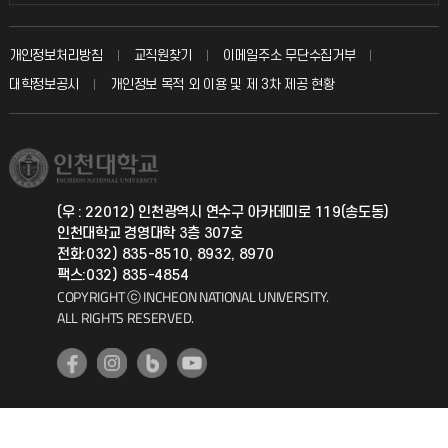
인터넷증명
자주 묻는 질문(FAQ)
발전기금
교수회
입학안내
개인정보처리방침
교직원찾기
이메일주소 무단수집거부
칭찬마당
산학협력단
교육혁신본부
대학정보공시
개인정보 목적 외 이용 및 제 3차 제공 현황
직원채용
학생서비스 지킴이
소비자생활협동조합
국제교류과
취업정보(학생)
총동문회
국제지원과
(우 : 22012) 인천광역시 연수구 아카데미로 119(송도동)
인천대학교 경영대학 3층 307호
공자아카데미
전화:032) 835-8510, 8932, 8970
팩스:032) 835-4854
기초교육원
COPYRIGHT ⓒ INCHEON NATIONAL UNIVERSITY.
ALL RIGHTS RESERVED.
공학교육혁신센터
대학생활상담센터
사회봉사센터