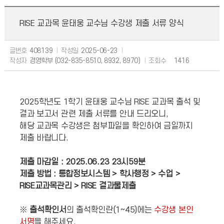
RISE 교과목 윤태웅 교수님 수강생 제출 서류 양식
글번호
408139
작성일
2025-06-23
작성자
경영학부 (032-835-8510, 8932, 8970)
조회수
1416
2025학년도 1학기 윤태웅 교수님 RISE 교과목 출석 및
결과 보고서 관련 제출 서류를 안내 드리오니,
해당 교과목 수강생은 첨부파일을 확인하여 금일까지
제출 바랍니다.
제출 마감일 : 2025.06.23 23시59분
제출 방법 : 통합정보시스템 > 학사행정 > 수업 >
RISE교과목관리 > RISE 결과물제출
※
출석확인서
의 출석확인란(1~45)에는
수강생 본인
서명
을 해주세요.