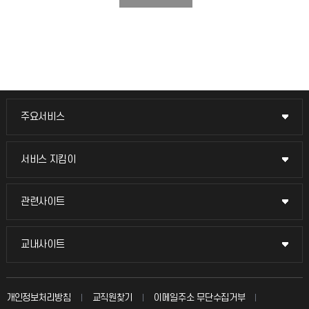
주요서비스
주요서비스
교무회의방송
서비스 지킴이
서비스 지킴이
교수채용
묻고 답하기
관련사이트
관련사이트
시설예약
불친절신고
국방헬프콜
교내사이트
교내사이트
인터넷증명
자주 묻는 질문(FAQ)
발전기금
교수회
입학안내
개인정보처리방침
교직원찾기
이메일주소 무단수집거부
칭찬마당
산학협력단