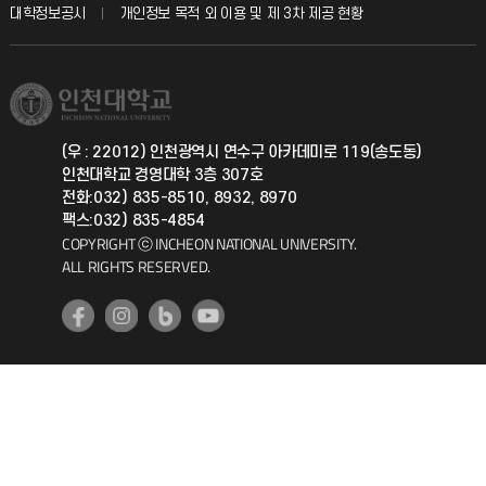
교육혁신본부
대학정보공시
개인정보 목적 외 이용 및 제 3차 제공 현황
직원채용
학생서비스 지킴이
소비자생활협동조합
국제교류과
취업정보(학생)
총동문회
국제지원과
(우 : 22012) 인천광역시 연수구 아카데미로 119(송도동)
인천대학교 경영대학 3층 307호
공자아카데미
전화:032) 835-8510, 8932, 8970
팩스:032) 835-4854
기초교육원
COPYRIGHT ⓒ INCHEON NATIONAL UNIVERSITY.
ALL RIGHTS RESERVED.
공학교육혁신센터
대학생활상담센터
사회봉사센터
생활원