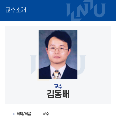
교수소개
교수
김동배
직책/직급
교수