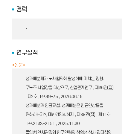
경력
-
연구실적
<논문>
성과배분제가 노사협의회 활성화에 미치는 영향:
무노조 사업장을 대상으로, 산업관계연구 , 제36권(집)
, 제2호 , PP.49~75 , 2026.06.15
성과배분과 임금교섭: 성과배분은 임금인상률을
완화하는가?, 대한경영학회지 , 제38권(집) , 제11호
, PP.2133~2151 , 2025.11.30
몰입형 인사관리와 연구인력의 창의성:상사 리더십의