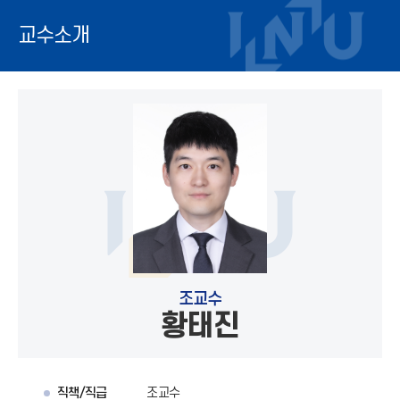
교수소개
조교수
황태진
직책/직급
조교수