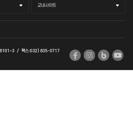
교내사이트
교내사이트
교수회
교육혁신본부
-8101~3
/
팩스:032) 835-0717
국제교류과
국제지원과
공자아카데미
기초교육원
공학교육혁신센터
대학생활상담센터