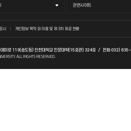
이
관련사이트
이
관련사이트
국방헬프콜
공시
개인정보 목적 외 이용 및 제 3차 제공 현황
발전기금
아카데미로 119(송도동) 인천대학교 인문대학(15호관) 324호
/
전화:032) 835
(FAQ)
산학협력단
IVERSITY.
ALL RIGHTS RESERVED.
소비자생활협동조합
지킴이
총동문회