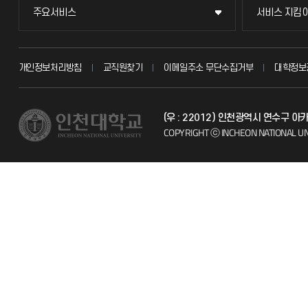
주요서비스
서비스 지킴
주요서비스
서비스 지킴
교무회의방송
묻고 답하기
개인정보처리방침
교직원찾기
이메일주소 무단수집거부
대학정보
교수채용
불친절신고
(우 : 22012) 인천광역시 연수구 
시설예약
자주 묻는 질문
COPYRIGHT ⓒ INCHEON NATIONAL UN
인터넷증명
칭찬마당
입학안내
학생서비스 
직원채용
취업정보(학생)