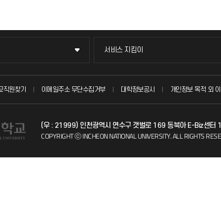
서비스 지킴이
서비스 지킴이
묻고 답하기
교직원찾기
이메일주소 무단수집거부
대학정보공시
개인정보 목적 외 이
불친절신고
(우 : 21999) 인천광역시 연수구 갯벌로 169 동북아 E-Biz센터
자주 묻는 질문(FAQ)
COPYRIGHT ⓒ INCHEON NATIONAL UNIVERSITY.
ALL RIGHTS RES
칭찬마당
학생서비스 지킴이