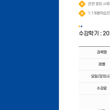
관련 증빙 서류를
1:1개별학습은
수강학기 : 2
과목명
레벨
요일/강의시
수강료