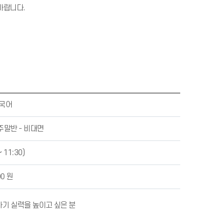
 바랍니다.
국어
주말반 - 비대면
~ 11:30)
00 원
하기 실력을 높이고 싶은 분