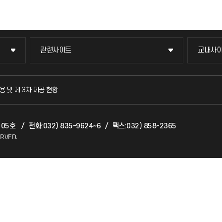
관련사이트
교내사
관련사이트
교내사
국방헬프콜
교수회
용 및 제 3차 제공 현황
발전기금
교육혁
 105호
/
전화:032) 835-9624~6
/
팩스:032) 858-2365
산학협력단
국제교
ERVED.
소비자생활협동조합
국제지
총동문회
공자아
기초교