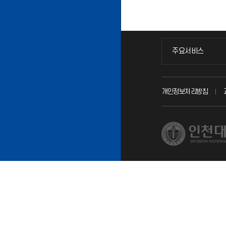
주요서비스
주요서비스
교무회의방송
개인정보처리방침
교수채용
시설예약
인터넷증명
입학안내
직원채용