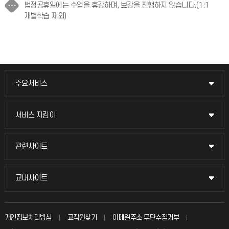
법정공휴일에는 수업을 휴강하며, 보강을 진행하지 않습니다.(1:1
개별학습 제외)
주요서비스
주요서비스
교무회의방송
서비스 지킴이
서비스 지킴이
교수채용
묻고 답하기
관련사이트
관련사이트
시설예약
불친절신고
국방헬프콜
교내사이트
교내사이트
인터넷증명
자주 묻는 질문(FAQ)
발전기금
교수회
입학안내
개인정보처리방침
교직원찾기
이메일주소 무단수집거부
칭찬마당
산학협력단