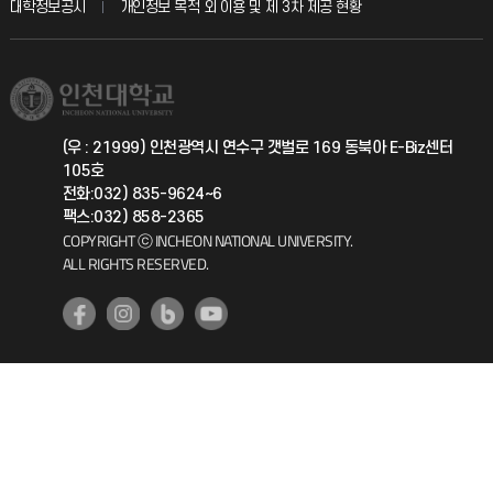
교육혁신본부
대학정보공시
개인정보 목적 외 이용 및 제 3차 제공 현황
직원채용
학생서비스 지킴이
소비자생활협동조합
국제교류과
취업정보(학생)
총동문회
국제지원과
(우 : 21999) 인천광역시 연수구 갯벌로 169 동북아 E-Biz센터
105호
공자아카데미
전화:032) 835-9624~6
팩스:032) 858-2365
기초교육원
COPYRIGHT ⓒ INCHEON NATIONAL UNIVERSITY.
ALL RIGHTS RESERVED.
공학교육혁신센터
대학생활상담센터
사회봉사센터
생활원