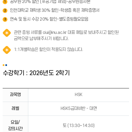
공무원 20% 할인 (※공기업 제외)-공무원증사본
1
인천대학교 재학생 30% 할인-학생증 혹은 재학증명서
2
연속 및 동시 수강 20% 할인-별도증빙필요없음
3
관련 증빙 서류를 ciui@inu.ac.kr 대표 메일로 보내주시고 할인된
금액으로 납부해주시기 바랍니다.
1:1개별학습은 할인이 적용되지 않습니다.
수강학기 : 2026년도 2학기
과목명
HSK
레벨
HSK5급대비반 - 대면
요일/
토 (13:30~14:30)
강의시간