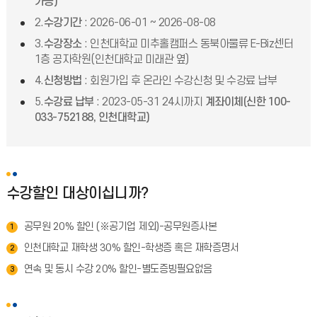
가능)
2.
수강기간
: 2026-06-01 ~ 2026-08-08
3.
수강장소
: 인천대학교 미추홀캠퍼스 동북아물류 E-Biz센터
1층 공자학원(인천대학교 미래관 옆)
4.
신청방법
: 회원가입 후 온라인 수강신청 및 수강료 납부
5.
수강료 납부
: 2023-05-31 24시까지
계좌이체(신한 100-
033-752188, 인천대학교)
수강할인 대상이십니까?
공무원 20% 할인 (※공기업 제외)-공무원증사본
1
인천대학교 재학생 30% 할인-학생증 혹은 재학증명서
2
연속 및 동시 수강 20% 할인-별도증빙필요없음
3